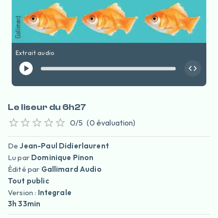
Extrait audio
Le liseur du 6h27
0
/5
(
0
évaluation
)
De
Jean-Paul Didierlaurent
Lu par
Dominique Pinon
Édité par
Gallimard Audio
Tout public
Version :
Integrale
3h 33min