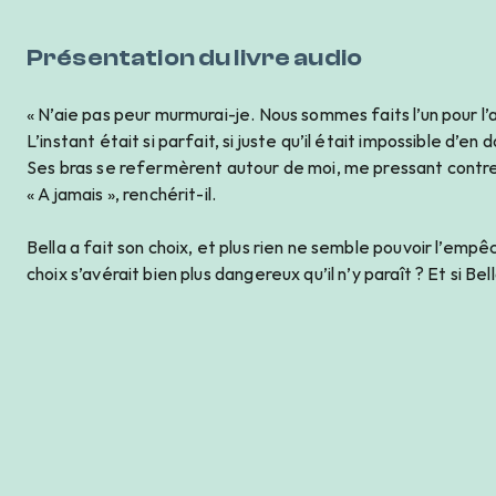
Présentation du livre audio
« N’aie pas peur murmurai-je. Nous sommes faits l’un pour l’a
L’instant était si parfait, si juste qu’il était impossible d’en 
Ses bras se refermèrent autour de moi, me pressant contre
« A jamais », renchérit-il.
Bella a fait son choix, et plus rien ne semble pouvoir l’empê
choix s’avérait bien plus dangereux qu’il n’y paraît ? Et si Bell