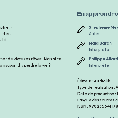
En apprendre
utre. »
Stephenie Me
douter.
Auteur
 lui…
Maia Baran
Interprète
cher de vivre ses rêves. Mais si ce
Philippe Allar
a risquait d’y perdre la vie ?
Interprète
Éditeur :
Audiolib
Type de réalisation :
V
Date de production :
Langue des sources a
ISBN :
97823564117