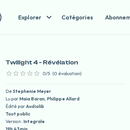
Explorer
Catégories
Abonnem
Twilight 4 - Révélation
0
/5
(
0
évaluation
)
De
Stephenie Meyer
Lu par
Maia Baran
,
Philippe Allard
Édité par
Audiolib
Tout public
Version :
Integrale
19h 43min