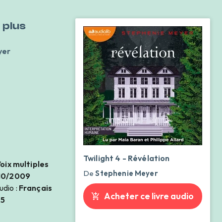
 plus
yer
d
Twilight 4 - Révélation
oix multiples
De
Stephenie Meyer
10/2009
udio :
Français
Acheter ce livre audio
85