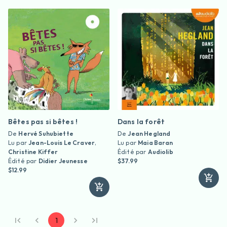
Bêtes pas si bêtes !
Dans la forêt
De
Hervé Suhubiette
De
Jean Hegland
Lu par
Jean-Louis Le Craver
,
Lu par
Maia Baran
Christine Kiffer
Édité par
Audiolib
Édité par
Didier Jeunesse
$37.99
$12.99
1