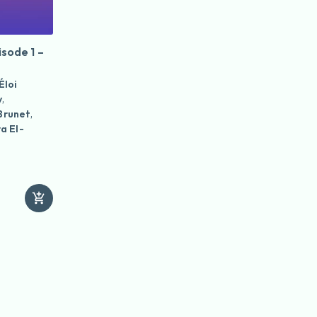
isode 1 –
Éloi
y
,
Brunet
,
a El-