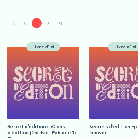
1
Livre d'ici
Livre d'ici
Secret d'édition : 50 ans
Secrets d’édition Ép
d'édition 𝔣𝔢́𝔪𝔦𝔫𝔦𝔰𝔱𝔢 - Épisode 1 :
Innover