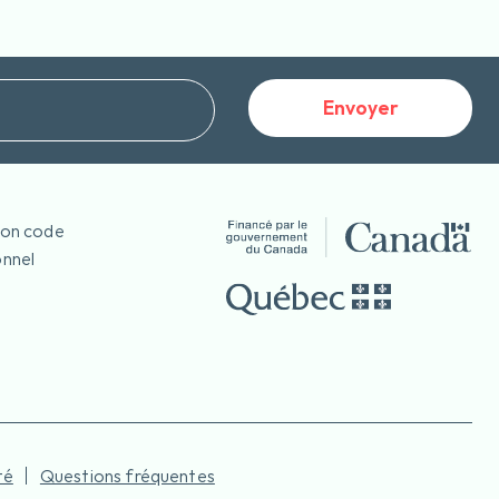
Envoyer
mon code
nnel
té
Questions fréquentes