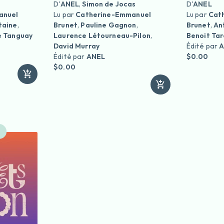
D'
ANEL
,
Simon de Jocas
D'
ANEL
anuel
Lu par
Catherine-Emmanuel
Lu par
Cat
taine
,
Brunet
,
Pauline Gagnon
,
Brunet
,
An
e Tanguay
Laurence Létourneau-Pilon
,
Benoit Tar
David Murray
Édité par
A
Édité par
ANEL
$0.00
$0.00