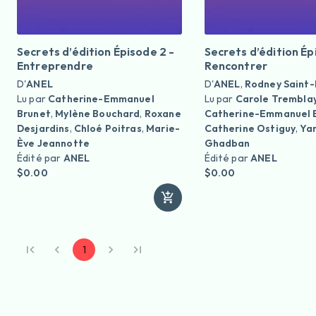
Secrets d’édition Épisode 2 -
Secrets d’édition Ép
Entreprendre
Rencontrer
D'
ANEL
D'
ANEL
,
Rodney Saint-
Lu par
Catherine-Emmanuel
Lu par
Carole Trembla
Brunet
,
Mylène Bouchard
,
Roxane
Catherine-Emmanuel 
Desjardins
,
Chloé Poitras
,
Marie-
Catherine Ostiguy
,
Yar
Ève Jeannotte
Ghadban
Édité par
ANEL
Édité par
ANEL
$0.00
$0.00
1