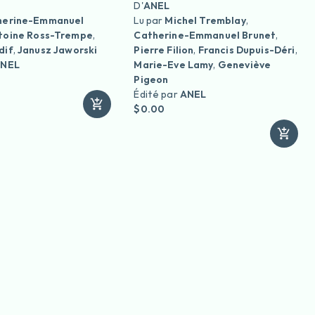
D'
ANEL
herine-Emmanuel
Lu par
Michel Tremblay
,
toine Ross-Trempe
,
Catherine-Emmanuel Brunet
,
dif
,
Janusz Jaworski
Pierre Filion
,
Francis Dupuis-Déri
,
NEL
Marie-Eve Lamy
,
Geneviève
Pigeon
Édité par
ANEL
$0.00