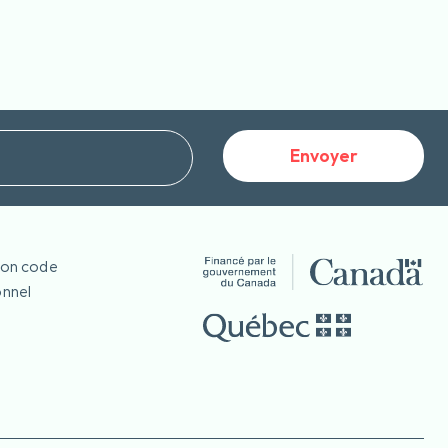
Envoyer
mon code
nnel