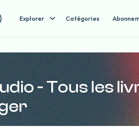
Explorer
Catégories
Abonnem
udio - Tous les li
rger