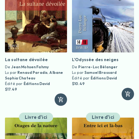
La sultane dévoilée
L'Odyssée des neiges
De
Jean Mohsen Fahmy
De
Pierre-Luc Bélanger
Lu par
Renaud Paradis
,
Albane
Lu par
Samuel Brassard
Sophia Chateau
Édité par
Éditions David
Édité par
Éditions David
$10.49
$17.49
Livre d'ici
Livre d'ici