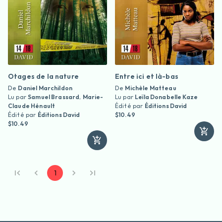
Otages de la nature
Entre ici et là-bas
De
Daniel Marchildon
De
Michèle Matteau
Lu par
Samuel Brassard
,
Marie-
Lu par
Leïla Donabelle Kaze
Claude Hénault
Édité par
Éditions David
Édité par
Éditions David
$10.49
$10.49
1