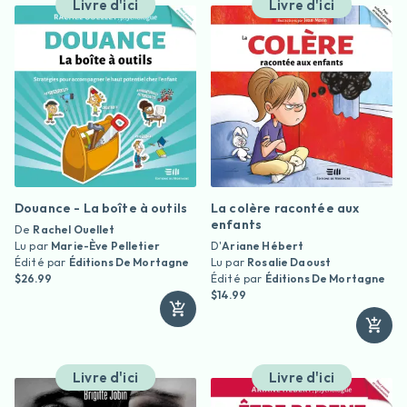
Livre d'ici
Livre d'ici
Douance - La boîte à outils
La colère racontée aux
enfants
De
Rachel Ouellet
Lu par
Marie-Ève Pelletier
D'
Ariane Hébert
Édité par
Éditions De Mortagne
Lu par
Rosalie Daoust
$26.99
Édité par
Éditions De Mortagne
$14.99
Livre d'ici
Livre d'ici