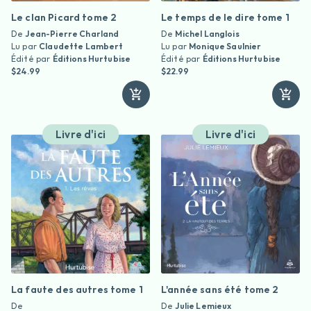
Le clan Picard tome 2
Le temps de le dire tome 1
De
Jean-Pierre Charland
De
Michel Langlois
Lu par
Claudette Lambert
Lu par
Monique Saulnier
Édité par
Éditions Hurtubise
Édité par
Éditions Hurtubise
$24.99
$22.99
Livre d'ici
Livre d'ici
La faute des autres tome 1
L'année sans été tome 2
De
De
Julie Lemieux