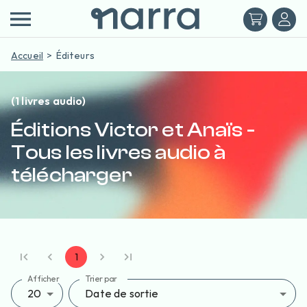
Accueil
Éditeurs
(1 livres audio)
Éditions Victor et Anaïs -
Tous les livres audio à
télécharger
1
Afficher
Trier par
20
Date de sortie