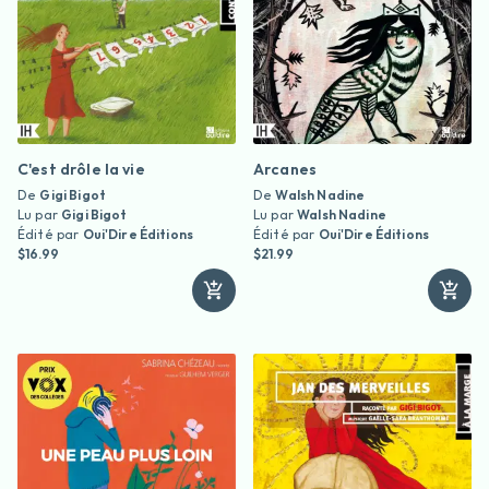
C'est drôle la vie
Arcanes
De
Gigi Bigot
De
Walsh Nadine
Lu par
Gigi Bigot
Lu par
Walsh Nadine
Édité par
Oui'Dire Éditions
Édité par
Oui'Dire Éditions
$16.99
$21.99