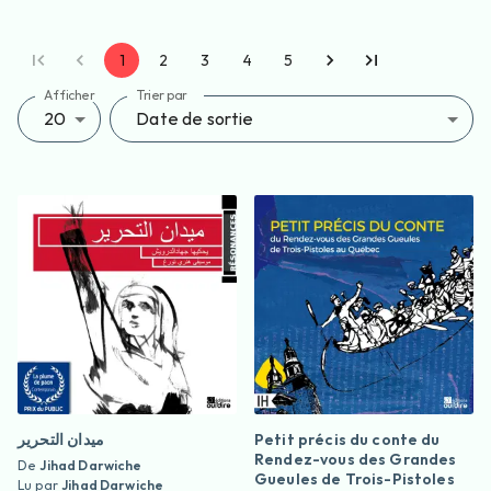
1
2
3
4
5
Afficher
Trier par
20
Date de sortie
ميدان التحرير
Petit précis du conte du
Rendez-vous des Grandes
De
Jihad Darwiche
Gueules de Trois-Pistoles
Lu par
Jihad Darwiche