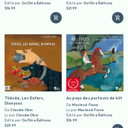
Édité par
Oui'Dire Éditions
Édité par
Oui'Dire Éditions
$16.99
$21.99
Thésée, Les Enfers,
Au pays des porteurs de kilt
Dionysos
De
Macleod Fiona
De
Claudie Obin
Lu par
Macleod Fiona
Lu par
Claudie Obin
Édité par
Oui'Dire Éditions
Édité par
Oui'Dire Éditions
$16.99
$25.99