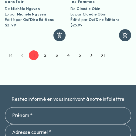
dans l’air
les femmes
De
Michèle Nguyen
De
Claudie Obin
Lu par
Michèle Nguyen
Lu par
Claudie Obin
Édité par
Oui'Dire Éditions
Édité par
Oui'Dire Éditions
$21.99
$25.99
1
2
3
4
5
Restez informé en vous inscrivant à notre infolettre
Prénom *
Adresse courriel *