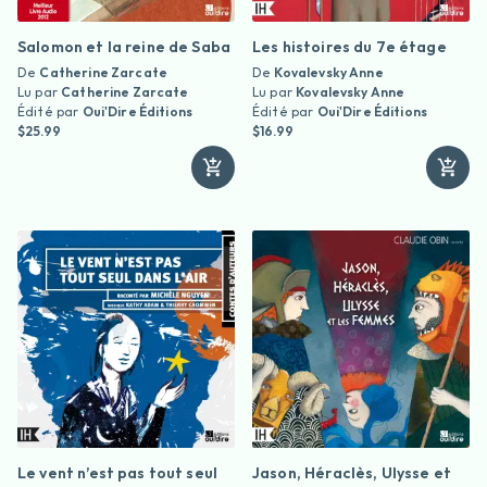
Salomon et la reine de Saba
Les histoires du 7e étage
De
Catherine Zarcate
De
Kovalevsky Anne
Lu par
Catherine Zarcate
Lu par
Kovalevsky Anne
Édité par
Oui'Dire Éditions
Édité par
Oui'Dire Éditions
$25.99
$16.99
Le vent n’est pas tout seul
Jason, Héraclès, Ulysse et