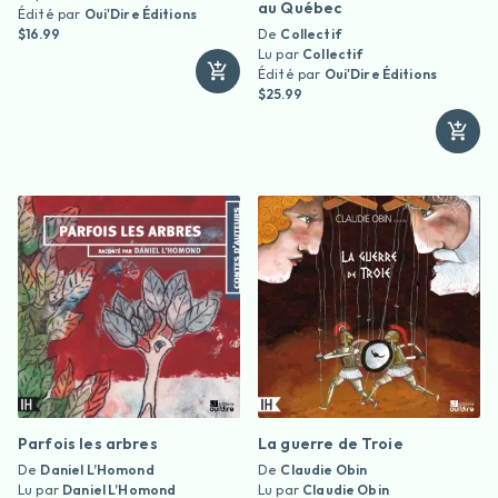
au Québec
Édité par
Oui'Dire Éditions
$16.99
De
Collectif
Lu par
Collectif
Édité par
Oui'Dire Éditions
$25.99
Parfois les arbres
La guerre de Troie
De
Daniel L’Homond
De
Claudie Obin
Lu par
Daniel L’Homond
Lu par
Claudie Obin