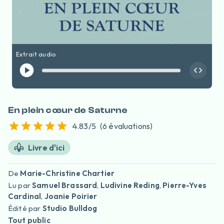
Extrait audio
En plein cœur de Saturne
4.83
/5
(
6
évaluation
s
)
Livre d'ici
De
Marie-Christine Chartier
Lu par
Samuel Brassard
,
Ludivine Reding
,
Pierre-Yves
Cardinal
,
Joanie Poirier
Édité par
Studio Bulldog
Tout public