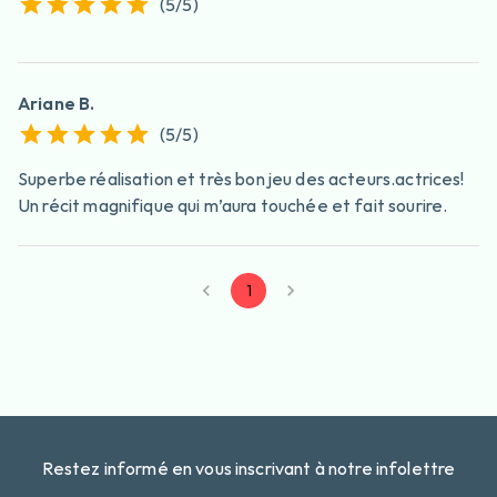
(
5
/5)
Ariane B.
(
5
/5)
Superbe réalisation et très bon jeu des acteurs.actrices!
Un récit magnifique qui m’aura touchée et fait sourire.
1
Restez informé en vous inscrivant à notre infolettre