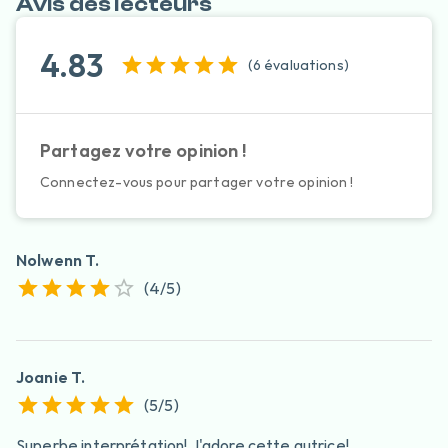
Avis des lecteurs
4.83
(
6
évaluation
s
)
Partagez votre opinion !
Connectez-vous pour partager votre opinion !
Nolwenn T.
(
4
/5)
Joanie T.
(
5
/5)
Superbe interprétation! J'adore cette autrice!