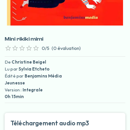
Mini rikiki mimi
0
/5
(
0
évaluation
)
De
Christine Beigel
Lu par
Sylvia Etcheto
Édité par
Benjamins Média
Jeunesse
Version :
Integrale
0h 15min
Téléchargement audio mp3