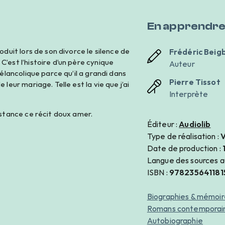
En apprendre
oduit lors de son divorce le silence de
Frédéric Beig
’est l’histoire d’un père cynique
Auteur
mélancolique parce qu’il a grandi dans
Pierre Tissot
leur mariage. Telle est la vie que j’ai
Interprète
istance ce récit doux amer.
Éditeur :
Audiolib
Type de réalisation :
V
Date de production :
Langue des sources a
ISBN :
978235641181
Biographies & mémoir
Romans contemporai
Autobiographie