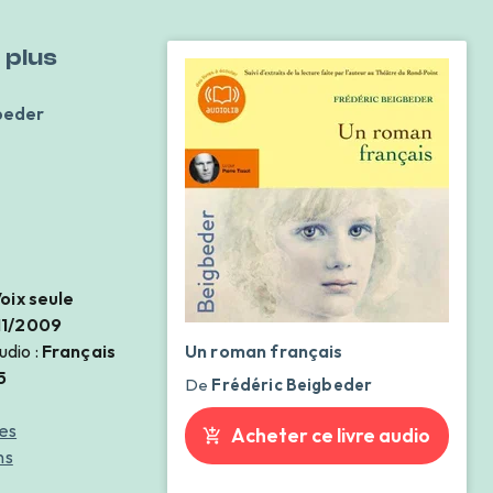
 plus
beder
oix seule
11/2009
udio :
Français
Un roman français
5
De
Frédéric Beigbeder
es
Acheter ce livre audio
ns