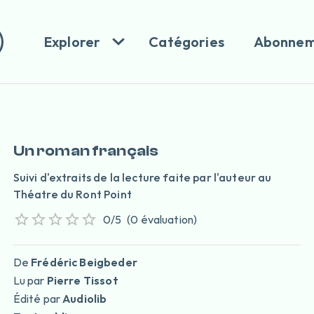
Explorer
Catégories
Abonnem
Un roman français
Suivi d'extraits de la lecture faite par l'auteur au
Théatre du Ront Point
0
/5
(
0
évaluation
)
De
Frédéric Beigbeder
Lu par
Pierre Tissot
Édité par
Audiolib